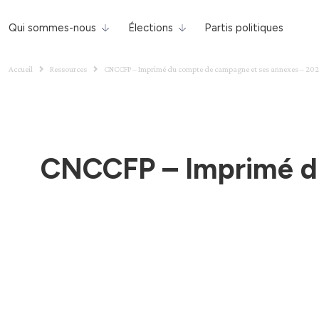
Qui sommes-nous
Élections
Partis politiques
Accueil
Ressources
CNCCFP – Imprimé du compte de campagne et ses annexes – 20
CNCCFP – Imprimé du