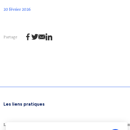
20 février 2026
Partage
Les liens pratiques
Légifrance
Service public
Le Journal officiel
Archives nationales
Plateform