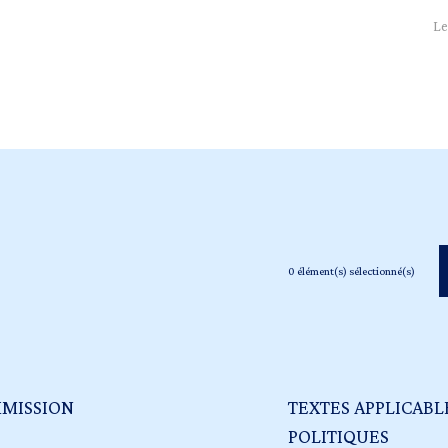
Le
0
élément(s) sélectionné(s)
MMISSION
TEXTES APPLICABL
POLITIQUES