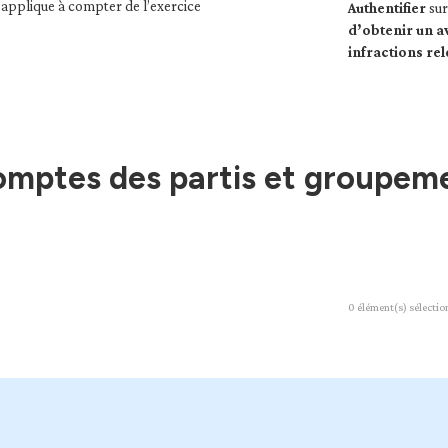
 s’applique à compter de l’exercice
Authentifier
sur
d’obtenir un av
infractions rel
omptes des partis et groupeme
0
élément(s) sélectio