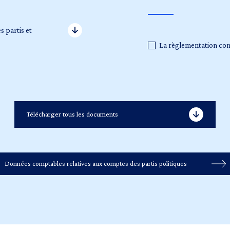
s partis et
La règlementation co
Télécharger tous les documents
Données comptables relatives aux comptes des partis politiques