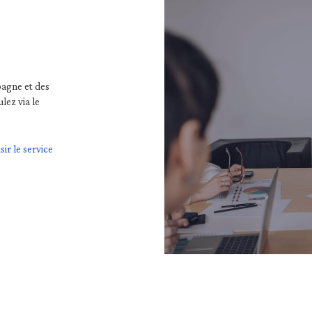
pagne et des
lez via le
sir le service