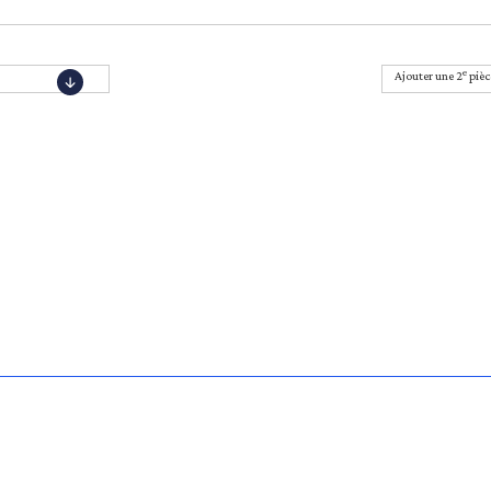
e
Ajouter une 2
pièc