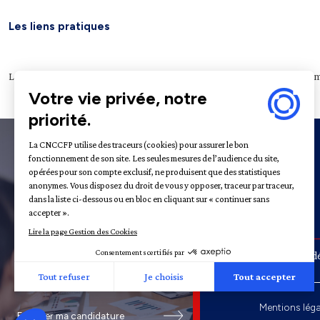
Les liens pratiques
Légifrance
Service public
Le Journal officiel
Archives nationales
Plateform
À propos
31 - 35
Rue de la Fédé
Recrutement
Mentions léga
Envoyer ma candidature