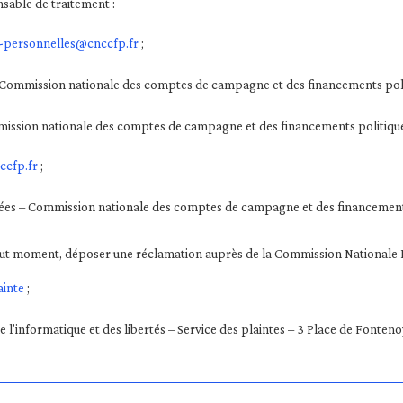
nsable de traitement :
-personnelles@cnccfp.fr
;
 Commission nationale des comptes de campagne et des financements politi
mmission nationale des comptes de campagne et des financements politique
cfp.fr
;
nées – Commission nationale des comptes de campagne et des financements 
 tout moment, déposer une réclamation auprès de la Commission Nationale 
ainte
;
de l’informatique et des libertés – Service des plaintes – 3 Place de Fon