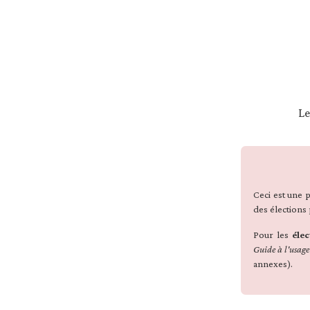
Le
Ceci est une 
des élections 
Pour les
élec
Guide à l'usage
annexes).