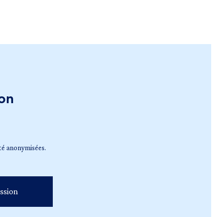
on
té anonymisées.
ssion