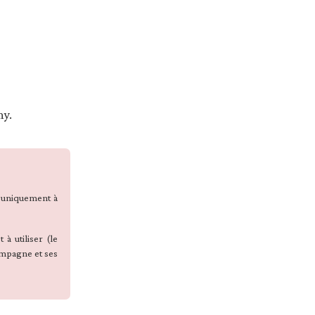
my.
t uniquement à
à utiliser (le
ampagne et ses