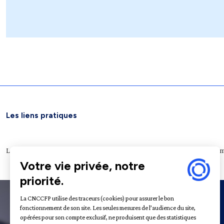
Les liens pratiques
Légifrance
Service public
Le Journal officiel
Archives nationales
Plateform
À propos