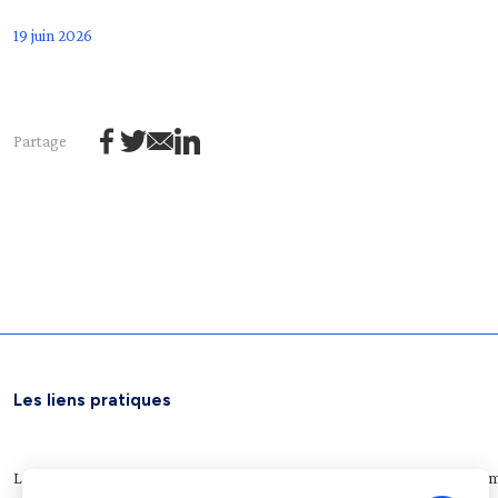
19 juin 2026
Partage
Les liens pratiques
Légifrance
Service public
Le Journal officiel
Archives nationales
Plateform