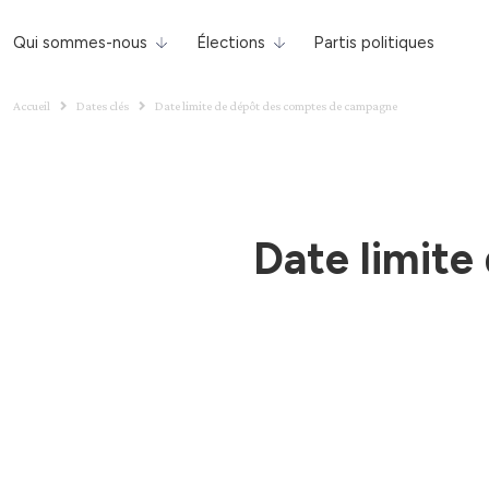
Qui sommes-nous
Élections
Partis politiques
Accueil
Dates clés
Date limite de dépôt des comptes de campagne
Date limit