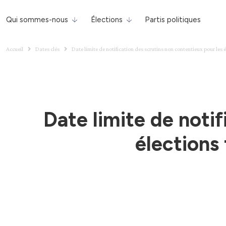
Qui sommes-nous
Élections
Partis politiques
Accueil
Dates clés
Date limite de notification des scrutins non contentieux pour les é
Date limite de notif
élections 