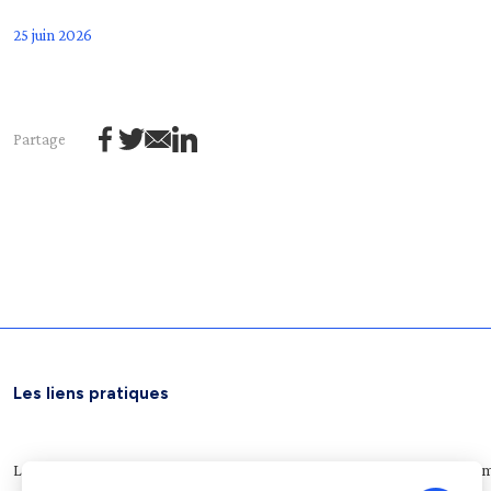
25 juin 2026
Partage
Les liens pratiques
Légifrance
Service public
Le Journal officiel
Archives nationales
Plateform