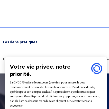
Les liens pratiques
Légifrance
Service public
Le Journal officiel
Archives nationales
Plateform
À propos
31 - 35