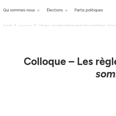
Qui sommes-nous
Élections
Partis politiques
Accueil
Colloque – Les règles de financement de la vie politique :
Où en s
Commission
Colloque – Les règl
som