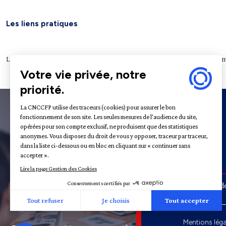
Les liens pratiques
Légifrance
Service public
Le Journal officiel
Archives nationales
Plateform
À propos
31 - 35
Rue de la Fédé
Recrutement
Mentions léga