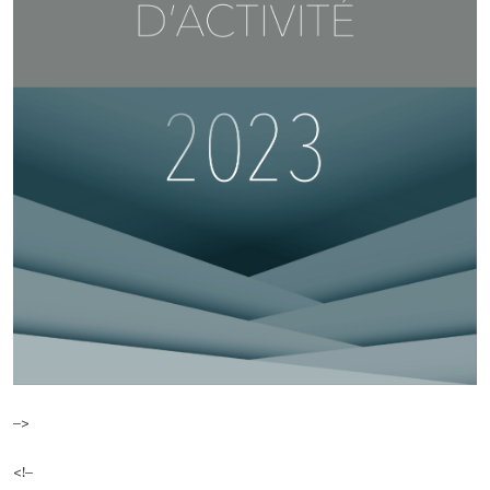
–>
<!–