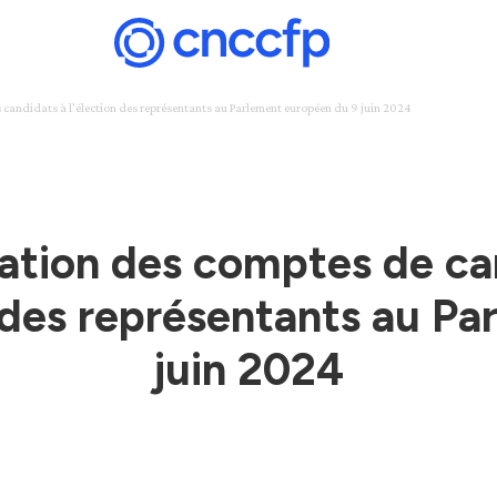
s candidats à l’élection des représentants au Parlement européen du 9 juin 2024
lication des comptes de c
n des représentants au P
juin 2024