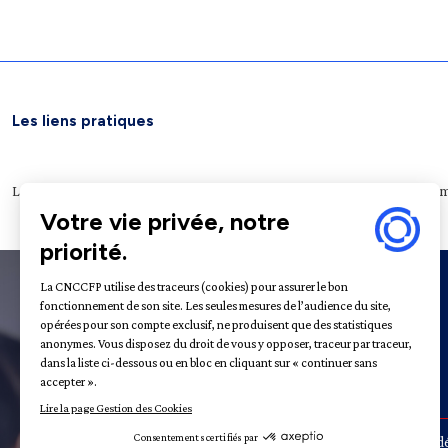
Les liens pratiques
Légifrance
Service public
Le Journal officiel
Archives nationales
Plateform
À propos
31 - 35
Rue de la Fédé