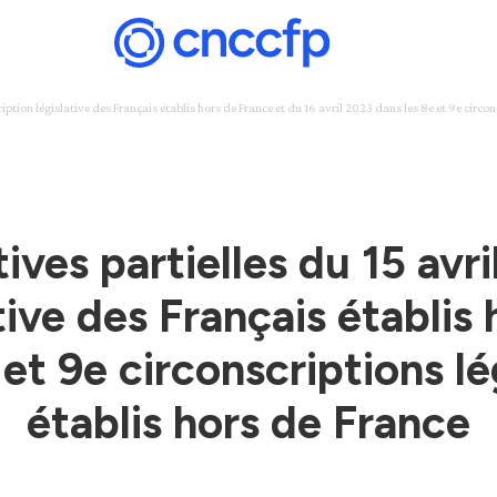
ription législative des Français établis hors de France et du 16 avril 2023 dans les 8e et 9e circo
tives partielles du 15 avr
tive des Français établis
 et 9e circonscriptions lé
établis hors de France