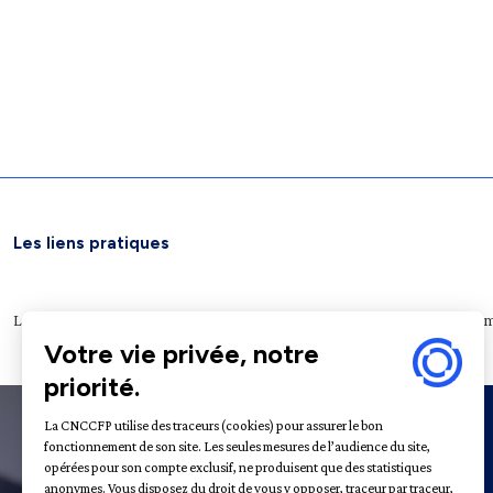
Les liens pratiques
Légifrance
Service public
Le Journal officiel
Archives nationales
Plateform
À propos