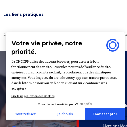
Les liens pratiques
Légifrance
Service public
Le Journal officiel
Archives nationales
Plateform
À propos
31 - 35
Rue de la Fédé
Recrutement
Mentions léga