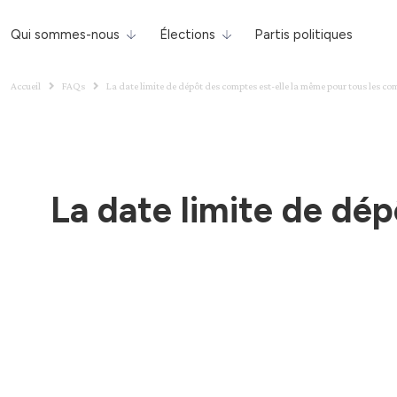
Qui sommes-nous
Élections
Partis politiques
Accueil
FAQs
La date limite de dépôt des comptes est-elle la même pour tous les co
La date limite de dé