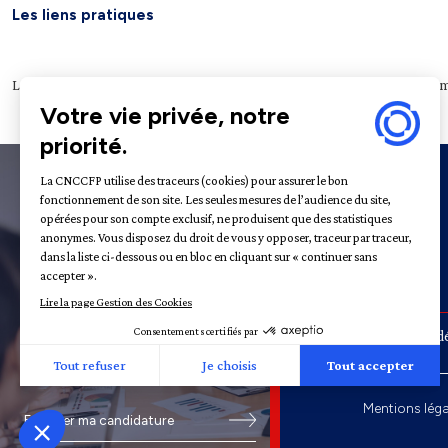
Les liens pratiques
Légifrance
Service public
Le Journal officiel
Archives nationales
Plateform
À propos
31 - 35
Rue de la Fédé
Recrutement
Mentions léga
Envoyer ma candidature