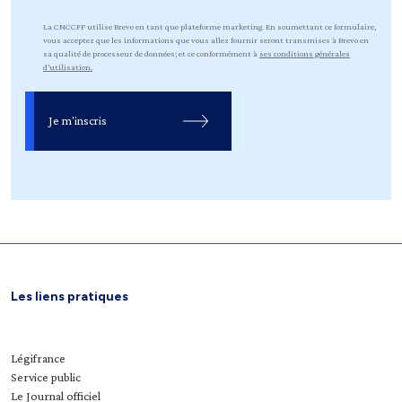
La CNCCFP utilise Brevo en tant que plateforme marketing. En soumettant ce formulaire,
vous acceptez que les informations que vous allez fournir seront transmises à Brevo en
sa qualité de processeur de données; et ce conformément à
ses conditions générales
d’utilisation.
Je m'inscris
Les liens pratiques
Légifrance
Service public
Le Journal officiel