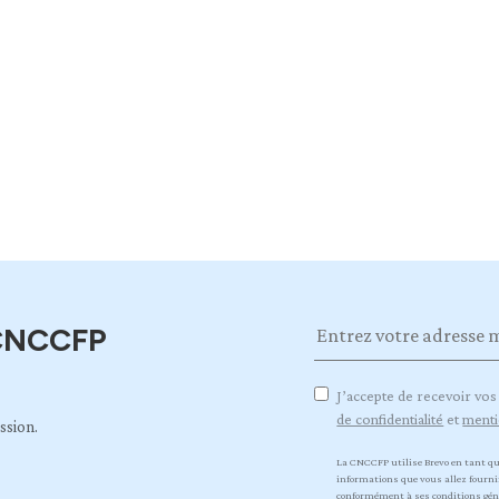
 CNCCFP
J’accepte de recevoir vos
de confidentialité
et
menti
ssion.
La CNCCFP utilise Brevo en tant qu
informations que vous allez fournir
conformément à
ses conditions gén