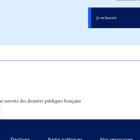
Je m'inscris
e ouverte des données publiques française
Élections
Partis politiques
Nos ressources