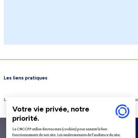
Les liens pratiques
Légifrance
Service public
Le Journal officiel
Archives nationales
Plateform
À propos