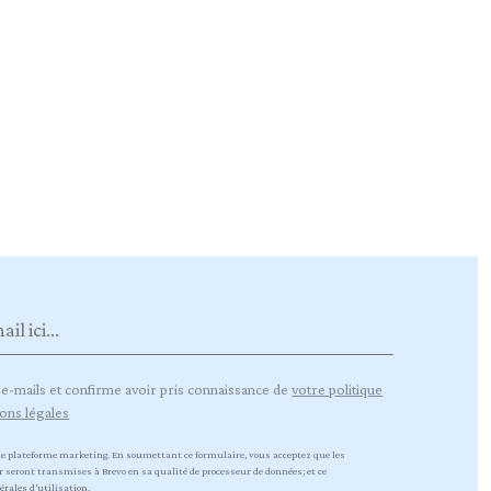
 e-mails et confirme avoir pris connaissance de
votre politique
ons légales
e plateforme marketing. En soumettant ce formulaire, vous acceptez que les
 seront transmises à Brevo en sa qualité de processeur de données; et ce
érales d’utilisation.