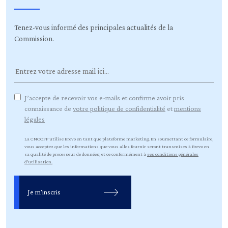
Tenez-vous informé des principales actualités de la
Commission.
J’accepte de recevoir vos e-mails et confirme avoir pris
connaissance de
votre politique de confidentialité
et
mentions
légales
La CNCCFP utilise Brevo en tant que plateforme marketing. En soumettant ce formulaire,
vous acceptez que les informations que vous allez fournir seront transmises à Brevo en
sa qualité de processeur de données; et ce conformément à
ses conditions générales
d’utilisation.
Je m'inscris